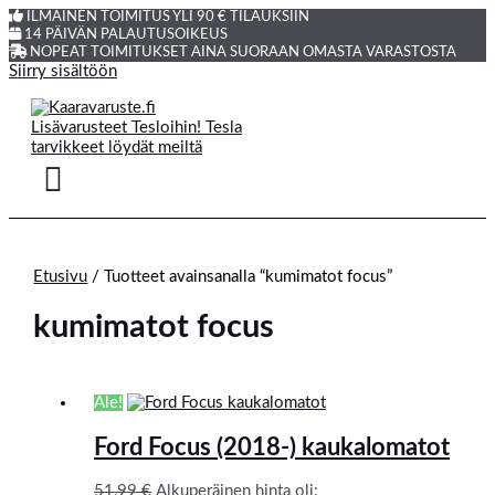
ILMAINEN TOIMITUS YLI 90 € TILAUKSIIN
14 PÄIVÄN PALAUTUSOIKEUS
NOPEAT TOIMITUKSET AINA SUORAAN OMASTA VARASTOSTA
Siirry sisältöön
Etusivu
/ Tuotteet avainsanalla “kumimatot focus”
kumimatot focus
Ale!
Ford Focus (2018-) kaukalomatot
51,99
€
Alkuperäinen hinta oli: