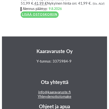
51,99 €.
41,99
€
Nykyinen hinta on: 41,99 €.
(Sis. ALV)
Alennus päättyy:
9.8.2026
LISÄÄ OSTOSKORIIN
Kaaravaruste Oy
Y-tunnus: 3375984-9
Ota yhteyttä
info@kaaravaruste.fi
Yhteydenottolomake
Ohjeet ja apua