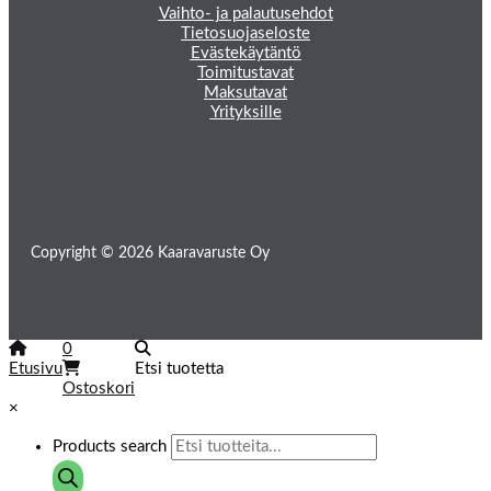
Vaihto- ja palautusehdot
Tietosuojaseloste
Evästekäytäntö
Toimitustavat
Maksutavat
Yrityksille
Copyright © 2026 Kaaravaruste Oy
0
Etusivu
Etsi tuotetta
Ostoskori
×
Products search