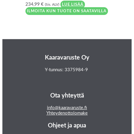
234,99
€
(Sis. ALV)
LUE LISÄÄ
ILMOITA KUN TUOTE ON SAATAVILLA
Kaaravaruste Oy
Y-tunnus: 3375984-9
Ota yhteyttä
info@kaaravaruste.fi
Yhteydenottolomake
Ohjeet ja apua