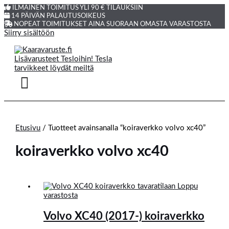
ILMAINEN TOIMITUS YLI 90 € TILAUKSIIN
14 PÄIVÄN PALAUTUSOIKEUS
NOPEAT TOIMITUKSET AINA SUORAAN OMASTA VARASTOSTA
Siirry sisältöön
Etusivu
/ Tuotteet avainsanalla “koiraverkko volvo xc40”
koiraverkko volvo xc40
Loppu
varastosta
Volvo XC40 (2017-) koiraverkko