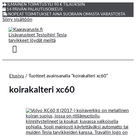
ILMAINEN TOIMITUS YLI 90 € TILAUKSIIN
14 PÄIVÄN PALAUTUSOIKEUS
NOPEAT TOIMITUKSET AINA SUORAAN OMASTA VARASTOSTA
Siirry sisältöön
Etusivu
/ Tuotteet avainsanalla “koirakalteri xc60”
koirakalteri xc60