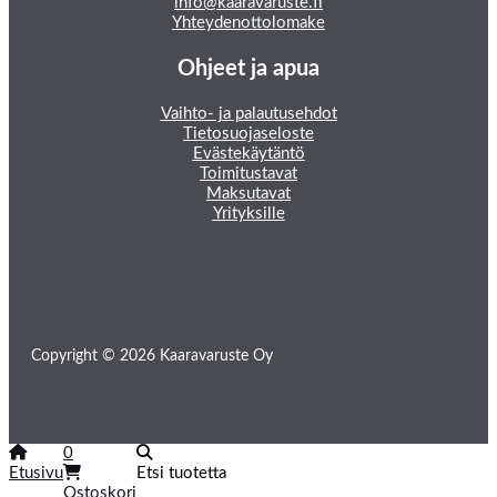
info@kaaravaruste.fi
Yhteydenottolomake
Ohjeet ja apua
Vaihto- ja palautusehdot
Tietosuojaseloste
Evästekäytäntö
Toimitustavat
Maksutavat
Yrityksille
Copyright © 2026 Kaaravaruste Oy
0
Etusivu
Etsi tuotetta
Ostoskori