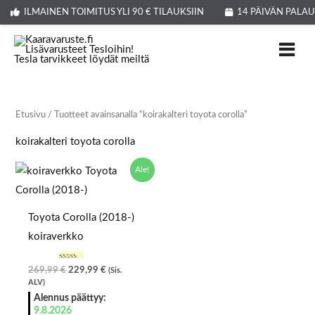
Siirry
ILMAINEN TOIMITUS YLI 90 € TILAUKSIIN
14 PÄIVÄN PALA
sisältöön
Etusivu
/ Tuotteet avainsanalla “koirakalteri toyota corolla”
koirakalteri toyota corolla
Alkuperäinen
Nykyinen
Ale!
hinta
hinta
oli:
on:
269,99 €.
229,99 €.
Toyota Corolla (2018-)
koiraverkko
Arvostelu
269,99
€
229,99
€
(Sis.
tuotteesta:
ALV)
4.00
/ 5
Alennus päättyy:
9.8.2026