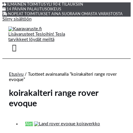
ILMAINEN TOIMITUS YLI 90 € TILAUKSIIN
14 PÄIVÄN PALAUTUSOIKEUS
NOPEAT TOIMITUKSET AINA SUORAAN OMASTA VARASTOSTA
Siirry sisältöön
Etusivu
/ Tuotteet avainsanalla “koirakalteri range rover
evoque”
koirakalteri range rover
evoque
Ale!