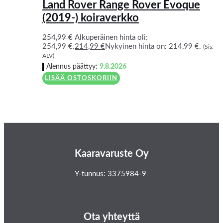
Land Rover Range Rover Evoque
(2019-) koiraverkko
254,99
€
Alkuperäinen hinta oli:
254,99 €.
214,99
€
Nykyinen hinta on: 214,99 €.
(Sis.
ALV)
Alennus päättyy:
9.8.2026
LISÄÄ OSTOSKORIIN
Kaaravaruste Oy
Y-tunnus: 3375984-9
Ota yhteyttä