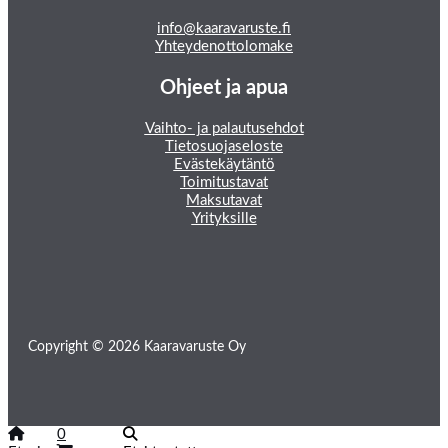
info@kaaravaruste.fi
Yhteydenottolomake
Ohjeet ja apua
Vaihto- ja palautusehdot
Tietosuojaseloste
Evästekäytäntö
Toimitustavat
Maksutavat
Yrityksille
Copyright © 2026 Kaaravaruste Oy
0