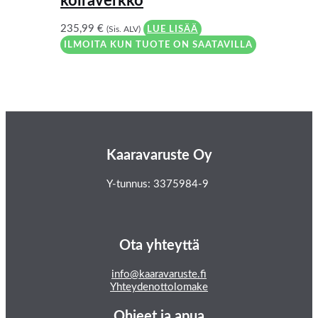
koiraverkko
235,99
€
(Sis. ALV)
LUE LISÄÄ
ILMOITA KUN TUOTE ON SAATAVILLA
Kaaravaruste Oy
Y-tunnus: 3375984-9
Ota yhteyttä
info@kaaravaruste.fi
Yhteydenottolomake
Ohjeet ja apua