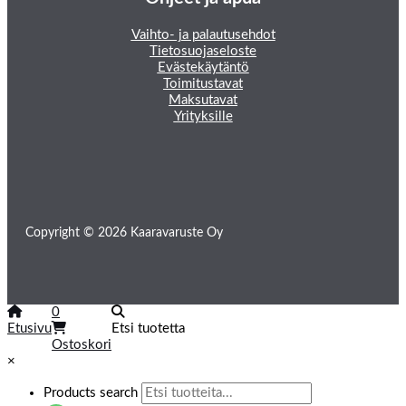
Vaihto- ja palautusehdot
Tietosuojaseloste
Evästekäytäntö
Toimitustavat
Maksutavat
Yrityksille
Copyright © 2026 Kaaravaruste Oy
0
Etusivu
Etsi tuotetta
Ostoskori
×
Products search