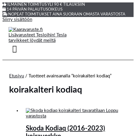
ILMAINEN TOIMITUS YLI 90 € TILAUKSIIN
14 PÄIVÄN PALAUTUSOIKEUS
NOPEAT TOIMITUKSET AINA SUORAAN OMASTA VARASTOSTA
Siirry sisältöön
Etusivu
/ Tuotteet avainsanalla “koirakalteri kodiaq”
koirakalteri kodiaq
Loppu
varastosta
Skoda Kodiaq (2016-2023)