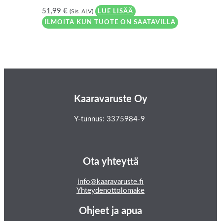
51,99
€
(Sis. ALV)
LUE LISÄÄ
ILMOITA KUN TUOTE ON SAATAVILLA
Kaaravaruste Oy
Y-tunnus: 3375984-9
Ota yhteyttä
info@kaaravaruste.fi
Yhteydenottolomake
Ohjeet ja apua