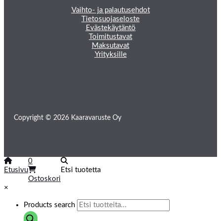
Vaihto- ja palautusehdot
Tietosuojaseloste
Evästekäytäntö
Toimitustavat
Maksutavat
Yrityksille
Copyright © 2026 Kaaravaruste Oy
0
Etusivu
Etsi tuotetta
Ostoskori
×
Products search