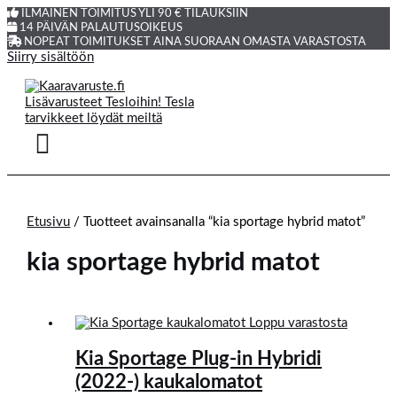
ILMAINEN TOIMITUS YLI 90 € TILAUKSIIN
14 PÄIVÄN PALAUTUSOIKEUS
NOPEAT TOIMITUKSET AINA SUORAAN OMASTA VARASTOSTA
Siirry sisältöön
Etusivu
/ Tuotteet avainsanalla “kia sportage hybrid matot”
kia sportage hybrid matot
Loppu varastosta
Kia Sportage Plug-in Hybridi
(2022-) kaukalomatot