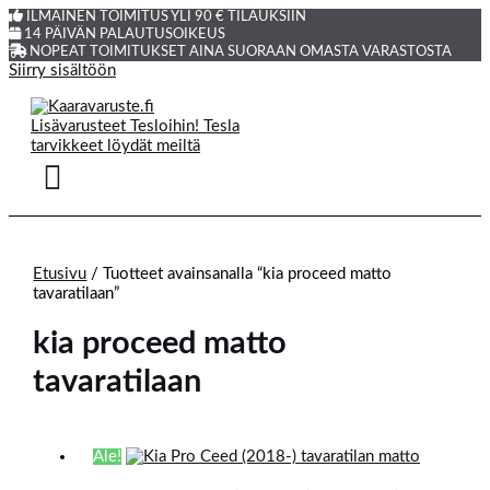
ILMAINEN TOIMITUS YLI 90 € TILAUKSIIN
14 PÄIVÄN PALAUTUSOIKEUS
NOPEAT TOIMITUKSET AINA SUORAAN OMASTA VARASTOSTA
Siirry sisältöön
Etusivu
/ Tuotteet avainsanalla “kia proceed matto
tavaratilaan”
kia proceed matto
tavaratilaan
Ale!