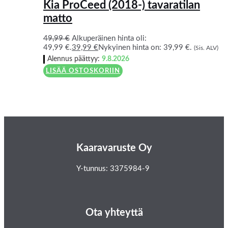
Kia ProCeed (2018-) tavaratilan
matto
49,99
€
Alkuperäinen hinta oli:
49,99 €.
39,99
€
Nykyinen hinta on: 39,99 €.
(Sis. ALV)
Alennus päättyy:
9.8.2026
LISÄÄ OSTOSKORIIN
Kaaravaruste Oy
Y-tunnus: 3375984-9
Ota yhteyttä