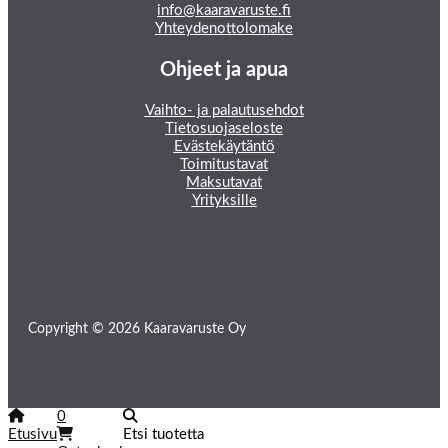
info@kaaravaruste.fi
Yhteydenottolomake
Ohjeet ja apua
Vaihto- ja palautusehdot
Tietosuojaseloste
Evästekäytäntö
Toimitustavat
Maksutavat
Yrityksille
Copyright © 2026 Kaaravaruste Oy
0
Etusivu
Etsi tuotetta