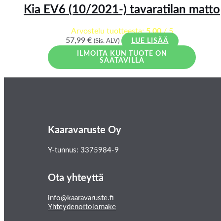
Kia EV6 (10/2021-) tavaratilan matto
Arvostelu tuotteesta:
5.00
/ 5
57,99
€
(Sis. ALV)
LUE LISÄÄ
ILMOITA KUN TUOTE ON
SAATAVILLA
Kaaravaruste Oy
Y-tunnus: 3375984-9
Ota yhteyttä
info@kaaravaruste.fi
Yhteydenottolomake