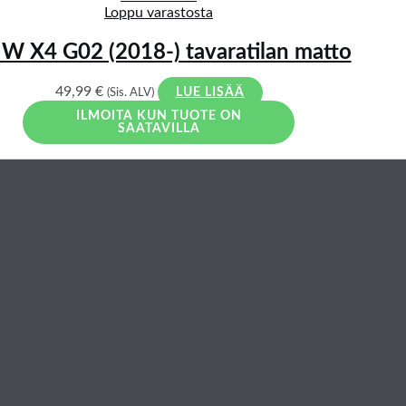
Loppu varastosta
 X4 G02 (2018-) tavaratilan matto
49,99
€
(Sis. ALV)
LUE LISÄÄ
ILMOITA KUN TUOTE ON
SAATAVILLA