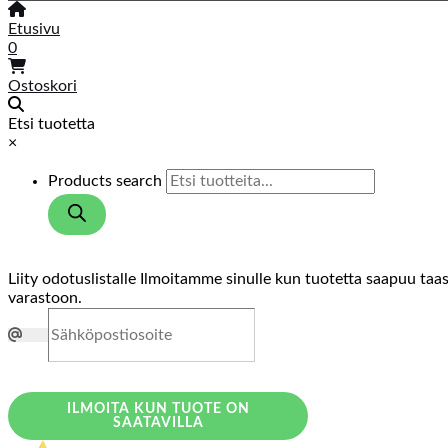
Etusivu
0
Ostoskori
Etsi tuotetta
×
Products search
Liity odotuslistalle
Ilmoitamme sinulle kun tuotetta saapuu taa
varastoon.
ILMOITA KUN TUOTE ON
SAATAVILLA