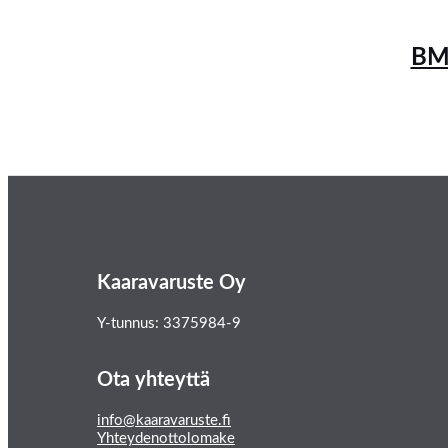
BMW
Kaaravaruste Oy
Y-tunnus: 3375984-9
Ota yhteyttä
info@kaaravaruste.fi
Yhteydenottolomake