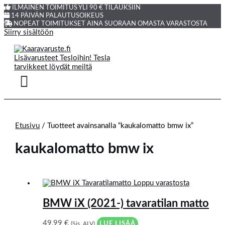
ILMAINEN TOIMITUS YLI 90 € TILAUKSIIN
14 PÄIVÄN PALAUTUSOIKEUS
NOPEAT TOIMITUKSET AINA SUORAAN OMASTA VARASTOSTA
Siirry sisältöön
Etusivu
/ Tuotteet avainsanalla “kaukalomatto bmw ix”
kaukalomatto bmw ix
Loppu varastosta
BMW iX (2021-) tavaratilan matto
49,99
€
(Sis. ALV)
LUE LISÄÄ