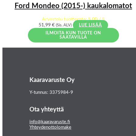
Ford Mondeo (2015-) kaukalomatot
Arvostelu tuotteesta:
5.00
/ 5
51,99
€
(Sis. ALV)
LUE LISÄÄ
ILMOITA KUN TUOTE ON
SAATAVILLA
Kaaravaruste Oy
Y-tunnus: 3375984-9
Ota yhteyttä
info@kaaravaruste.fi
Yhteydenottolomake