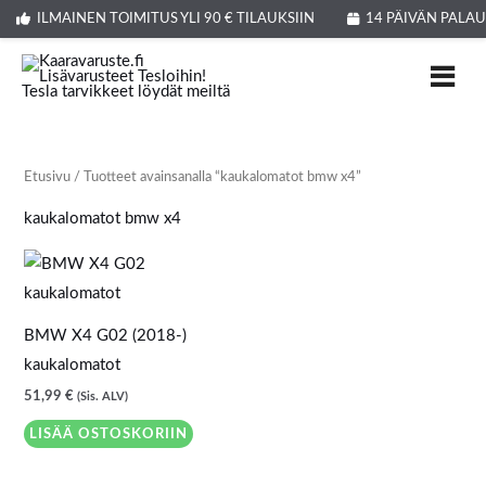
Siirry
ILMAINEN TOIMITUS YLI 90 € TILAUKSIIN
14 PÄIVÄN PALA
sisältöön
Etusivu
/ Tuotteet avainsanalla “kaukalomatot bmw x4”
kaukalomatot bmw x4
BMW X4 G02 (2018-)
kaukalomatot
51,99
€
(Sis. ALV)
LISÄÄ OSTOSKORIIN