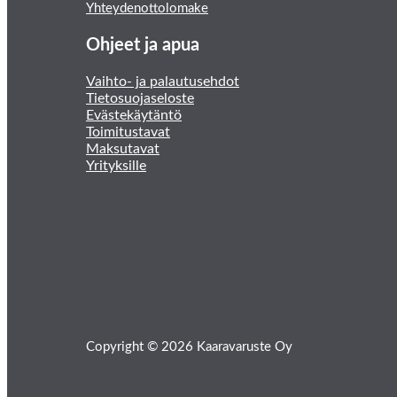
Yhteydenottolomake
Ohjeet ja apua
Vaihto- ja palautusehdot
Tietosuojaseloste
Evästekäytäntö
Toimitustavat
Maksutavat
Yrityksille
Copyright © 2026 Kaaravaruste Oy