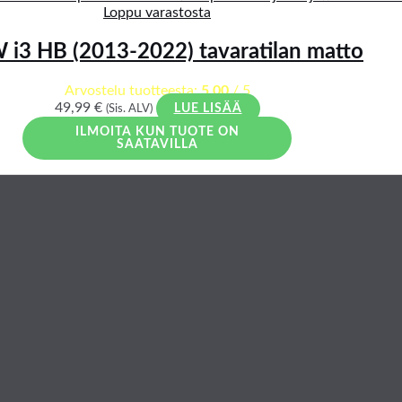
Loppu varastosta
i3 HB (2013-2022) tavaratilan matto
Arvostelu tuotteesta:
5.00
/ 5
49,99
€
(Sis. ALV)
LUE LISÄÄ
ILMOITA KUN TUOTE ON
SAATAVILLA