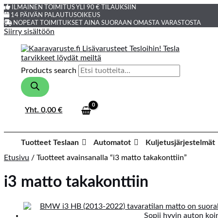
ILMAINEN TOIMITUS YLI 90 € TILAUKSIIN
14 PÄIVÄN PALAUTUSOIKEUS
NOPEAT TOIMITUKSET AINA SUORAAN OMASTA VARASTOSTA
Siirry sisältöön
Products search
Yht.
0,00
€
Tuotteet Teslaan
Automatot
Kuljetusjärjestelmät
Etusivu
/ Tuotteet avainsanalla “i3 matto takakonttiin”
i3 matto takakonttiin