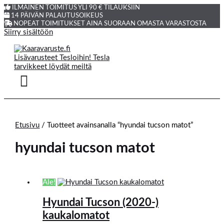
ILMAINEN TOIMITUS YLI 90 € TILAUKSIIN
14 PÄIVÄN PALAUTUSOIKEUS
NOPEAT TOIMITUKSET AINA SUORAAN OMASTA VARASTOSTA
Siirry sisältöön
Etusivu
/ Tuotteet avainsanalla “hyundai tucson matot”
hyundai tucson matot
Ale!
Hyundai Tucson (2020-)
kaukalomatot