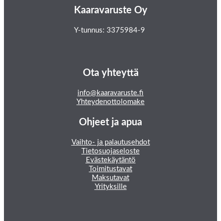
Kaaravaruste Oy
Y-tunnus: 3375984-9
Ota yhteyttä
info@kaaravaruste.fi
Yhteydenottolomake
Ohjeet ja apua
Vaihto- ja palautusehdot
Tietosuojaseloste
Evästekäytäntö
Toimitustavat
Maksutavat
Yrityksille