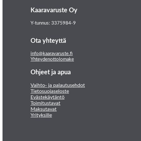
Kaaravaruste Oy
Y-tunnus: 3375984-9
Ota yhteyttä
info@kaaravaruste.fi
Yhteydenottolomake
Ohjeet ja apua
Vaihto- ja palautusehdot
Tietosuojaseloste
Evästekäytäntö
Toimitustavat
Maksutavat
Yrityksille