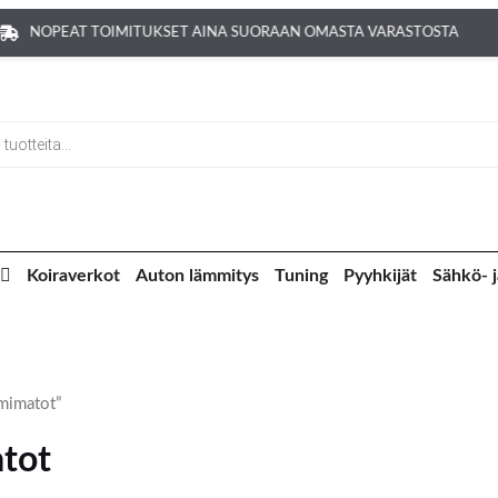
NOPEAT TOIMITUKSET AINA SUORAAN OMASTA VARASTOSTA
Koiraverkot
Auton lämmitys
Tuning
Pyyhkijät
Sähkö- j
umimatot”
tot