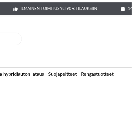
ILMAINEN TOIMITUS YLI 90 € TILAUKSIIN
14 
a hybridiauton lataus
Suojapeitteet
Rengastuotteet