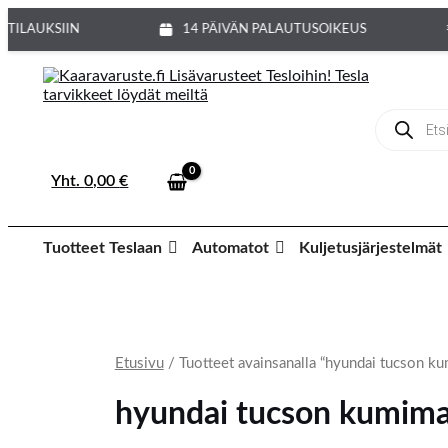
Siirry
sisältöön
 TILAUKSIIN
14 PÄIVÄN PALAUTUSOIKEUS
Products
search
Yht.
0,00
€
Tuotteet Teslaan
Automatot
Kuljetusjärjestelmät
Etusivu
/ Tuotteet avainsanalla “hyundai tucson k
hyundai tucson kumima