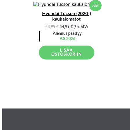
Alkuperäinen
Nykyinen
Ale!
hinta
hinta
Hyundai Tucson (2020-)
oli:
on:
kaukalomatot
54,99 €.
44,99 €.
54,99
€
44,99
€
(Sis. ALV)
Alennus päättyy:
9.8.2026
LISÄÄ
OSTOSKORIIN