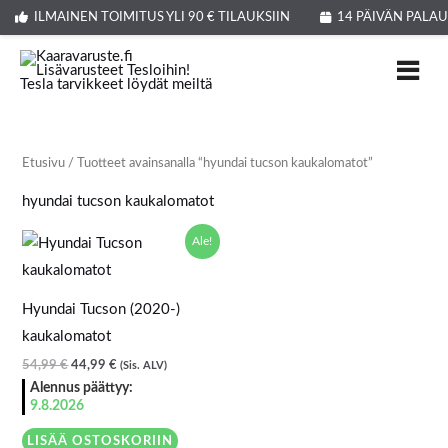
Siirry
ILMAINEN TOIMITUS YLI 90 € TILAUKSIIN
14 PÄIVÄN PALA
sisältöön
Etusivu
/ Tuotteet avainsanalla “hyundai tucson kaukalomatot”
hyundai tucson kaukalomatot
Alkuperäinen
Nykyinen
Ale!
hinta
hinta
oli:
on:
54,99 €.
44,99 €.
Hyundai Tucson (2020-)
kaukalomatot
54,99
€
44,99
€
(Sis. ALV)
Alennus päättyy:
9.8.2026
LISÄÄ OSTOSKORIIN