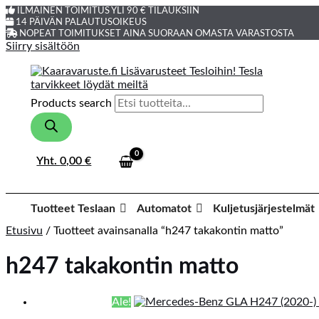
ILMAINEN TOIMITUS YLI 90 € TILAUKSIIN
14 PÄIVÄN PALAUTUSOIKEUS
NOPEAT TOIMITUKSET AINA SUORAAN OMASTA VARASTOSTA
Siirry sisältöön
Products search
Yht.
0,00
€
Tuotteet Teslaan
Automatot
Kuljetusjärjestelmät
Etusivu
/ Tuotteet avainsanalla “h247 takakontin matto”
h247 takakontin matto
Ale!