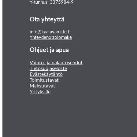
Y-tunnus: 3375984-9
Ota yhteyttä
info@kaaravaruste.fi
Yhteydenottolomake
Ohjeet ja apua
Vaihto- ja palautusehdot
Tietosuojaseloste
Evästekäytäntö
Toimitustavat
Maksutavat
Yrityksille