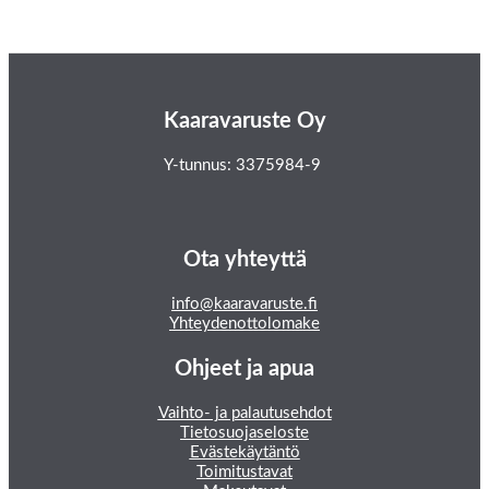
Kaaravaruste Oy
Y-tunnus: 3375984-9
Ota yhteyttä
info@kaaravaruste.fi
Yhteydenottolomake
Ohjeet ja apua
Vaihto- ja palautusehdot
Tietosuojaseloste
Evästekäytäntö
Toimitustavat