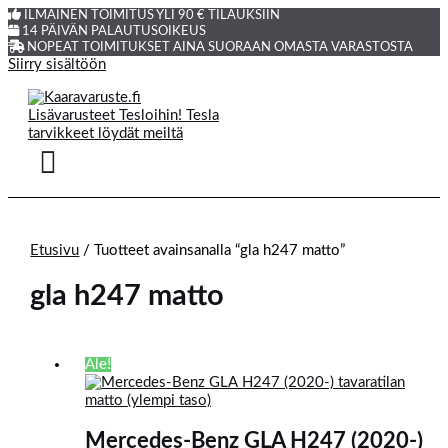
ILMAINEN TOIMITUS YLI 90 € TILAUKSIIN
14 PÄIVÄN PALAUTUSOIKEUS
NOPEAT TOIMITUKSET AINA SUORAAN OMASTA VARASTOSTA
Siirry sisältöön
Etusivu
/ Tuotteet avainsanalla “gla h247 matto”
gla h247 matto
Ale!
Mercedes-Benz GLA H247 (2020-)