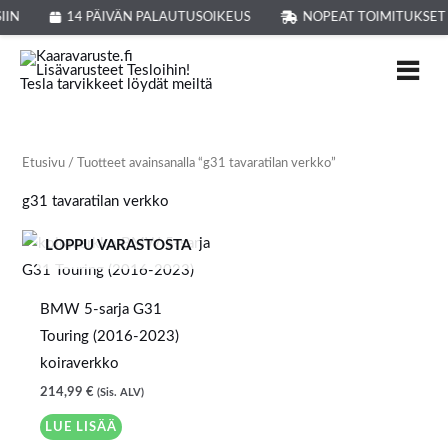
Siirry
IIN
14 PÄIVÄN PALAUTUSOIKEUS
NOPEAT TOIMITUKSET
sisältöön
Etusivu
/ Tuotteet avainsanalla “g31 tavaratilan verkko”
g31 tavaratilan verkko
LOPPU VARASTOSTA
BMW 5-sarja G31
Touring (2016-2023)
koiraverkko
214,99
€
(Sis. ALV)
LUE LISÄÄ