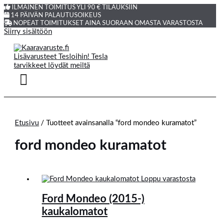
ILMAINEN TOIMITUS YLI 90 € TILAUKSIIN
14 PÄIVÄN PALAUTUSOIKEUS
NOPEAT TOIMITUKSET AINA SUORAAN OMASTA VARASTOSTA
Siirry sisältöön
Etusivu
/ Tuotteet avainsanalla “ford mondeo kuramatot”
ford mondeo kuramatot
Loppu varastosta
Ford Mondeo (2015-)
kaukalomatot