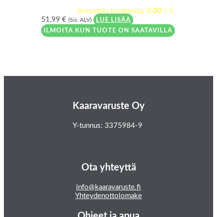
Arvostelu tuotteesta:
5.00
/ 5
51,99
€
(Sis. ALV)
LUE LISÄÄ
ILMOITA KUN TUOTE ON SAATAVILLA
Kaaravaruste Oy
Y-tunnus: 3375984-9
Ota yhteyttä
info@kaaravaruste.fi
Yhteydenottolomake
Ohjeet ja apua