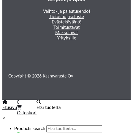
Vaihto- ja palautusehdot
Tietosuojaseloste
Evästekäytäntö
Toimitustavat
Maksutavat
Yrityksille
Copyright © 2026 Kaaravaruste Oy
0
Etusivu
Etsi tuotetta
Ostoskori
×
Products search