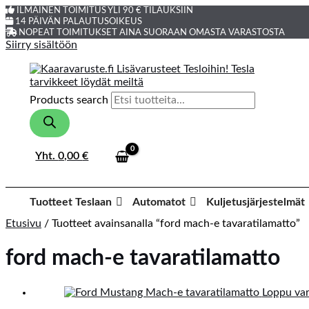
ILMAINEN TOIMITUS YLI 90 € TILAUKSIIN
14 PÄIVÄN PALAUTUSOIKEUS
NOPEAT TOIMITUKSET AINA SUORAAN OMASTA VARASTOSTA
Siirry sisältöön
Products search
Yht.
0,00
€
Tuotteet Teslaan
Automatot
Kuljetusjärjestelmät
Etusivu
/ Tuotteet avainsanalla “ford mach-e tavaratilamatto”
ford mach-e tavaratilamatto
Loppu var