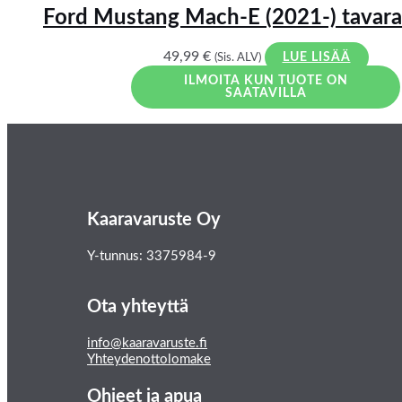
Ford Mustang Mach-E (2021-) tavara
49,99
€
(Sis. ALV)
LUE LISÄÄ
ILMOITA KUN TUOTE ON
SAATAVILLA
Kaaravaruste Oy
Y-tunnus: 3375984-9
Ota yhteyttä
info@kaaravaruste.fi
Yhteydenottolomake
Ohjeet ja apua