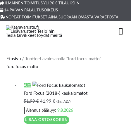
Siirry
ILMAINEN TOIMITUS YLI 90 € TILAUKSIIN
Products
14 PÄIVÄN PALAUTUSOIKEUS
sisältöön
search
NOPEAT TOIMITUKSET AINA SUORAAN OMASTA VARASTOSTA
Etusivu
/ Tuotteet avainsanalla “ford focus matto”
ford focus matto
Alkuperäinen
Nykyinen
Ale!
hinta
hinta
Ford Focus (2018-) kaukalomatot
oli:
on:
51,99
€
41,99
€
(Sis. ALV)
51,99 €.
41,99 €.
Alennus päättyy:
9.8.2026
LISÄÄ OSTOSKORIIN