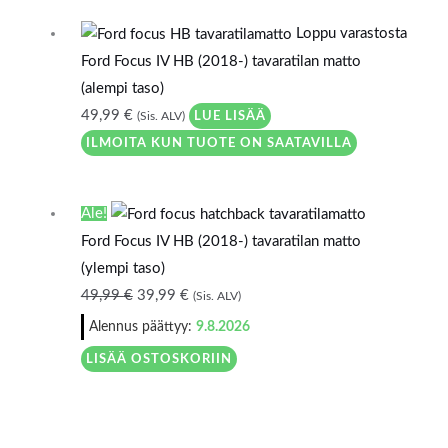
Loppu varastosta
Ford Focus IV HB (2018-) tavaratilan matto
(alempi taso)
49,99
€
LUE LISÄÄ
(Sis. ALV)
ILMOITA KUN TUOTE ON SAATAVILLA
Alkuperäinen
Nykyinen
Ale!
hinta
hinta
Ford Focus IV HB (2018-) tavaratilan matto
oli:
on:
(ylempi taso)
49,99 €.
39,99 €.
49,99
€
39,99
€
(Sis. ALV)
Alennus päättyy:
9.8.2026
LISÄÄ OSTOSKORIIN