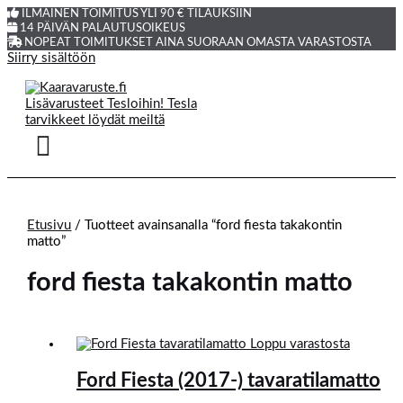
ILMAINEN TOIMITUS YLI 90 € TILAUKSIIN
14 PÄIVÄN PALAUTUSOIKEUS
NOPEAT TOIMITUKSET AINA SUORAAN OMASTA VARASTOSTA
Siirry sisältöön
Etusivu
/ Tuotteet avainsanalla “ford fiesta takakontin
matto”
ford fiesta takakontin matto
Loppu varastosta
Ford Fiesta (2017-) tavaratilamatto