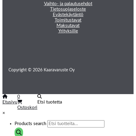
Vaihto- ja palautusehdot
Tietosuojaseloste
Evästekäytäntö
Toimitustavat
Maksutavat
Yrityksille
Copyright © 2026 Kaaravaruste Oy
0
Etusivu
Etsi tuotetta
Ostoskori
×
Products search