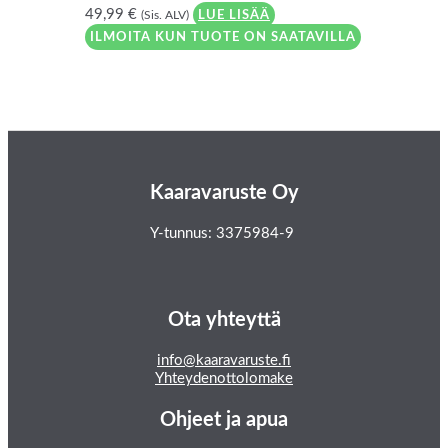
49,99
€
(Sis. ALV)
LUE LISÄÄ
ILMOITA KUN TUOTE ON SAATAVILLA
Kaaravaruste Oy
Y-tunnus: 3375984-9
Ota yhteyttä
info@kaaravaruste.fi
Yhteydenottolomake
Ohjeet ja apua