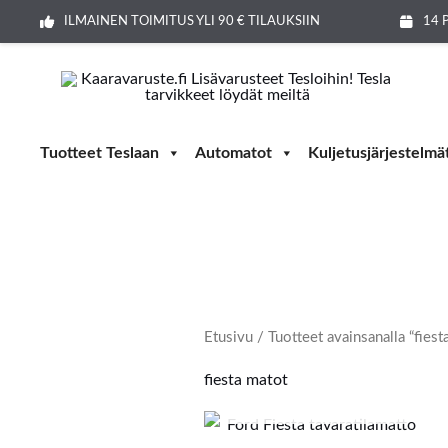
Siirry
ILMAINEN TOIMITUS YLI 90 € TILAUKSIIN
14 
sisältöön
Tuotteet Teslaan
Automatot
Kuljetusjärjestelmä
Etusivu
/ Tuotteet avainsanalla “fiest
fiesta matot
LOPPU VARASTOSTA