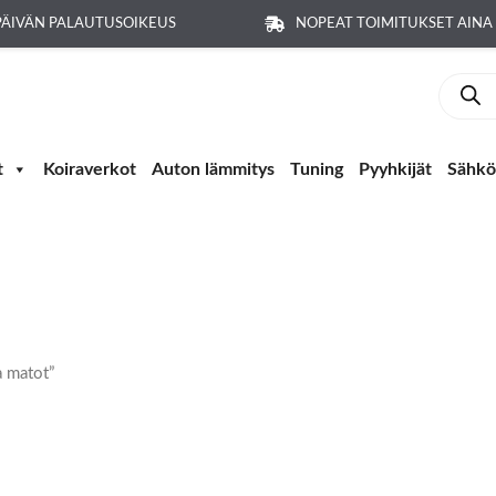
PÄIVÄN PALAUTUSOIKEUS
NOPEAT TOIMITUKSET AIN
Produc
search
t
Koiraverkot
Auton lämmitys
Tuning
Pyyhkijät
Sähkö-
a matot”