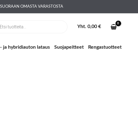
A SUORAAN OMASTA VARASTOSTA
ts
Yht.
0,00
€
 ja hybridiauton lataus
Suojapeitteet
Rengastuotteet