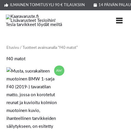
Siirry
ILMAINEN TOIMITUS YLI 90 € TILAUKSIIN
14 PÄIVÄN PALA
sisältöön
Etusivu
/ Tuotteet avainsanalla “f40 matot”
f40 matot
Alkuperäinen
Nykyinen
Ale!
hinta
hinta
oli:
on:
52,99 €.
42,99 €.