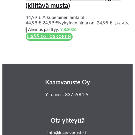
(kiiltävä musta)
44,99
€
Alkuperäinen hinta oli:
44,99 €.
24,99
€
Nykyinen hinta on: 24,99 €.
(Sis. ALV)
Alennus päättyy:
9.8.2026
LISÄÄ OSTOSKORIIN
Kaaravaruste Oy
Y-tunnus: 3375984-9
Ota yhteyttä
info@kaaravaruste.fi