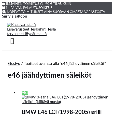
ILMAINEN TOIMITUS YLI 90 € TILAUKSIIN
14 PÄIVÄN PALAUTUSOIKEUS
NOPEAT TOIMITUKSET AINA SUORAAN OMASTA VARASTOSTA
Siirry sisältöön
Etusivu
/ Tuotteet avainsanalla “e46 jäähdyttimen säleiköt”
e46 jäähdyttimen säleiköt
Ale!
BMW E46 LCI (1998-2005) grilli