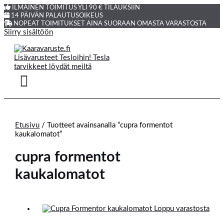
ILMAINEN TOIMITUS YLI 90 € TILAUKSIIN
14 PÄIVÄN PALAUTUSOIKEUS
NOPEAT TOIMITUKSET AINA SUORAAN OMASTA VARASTOSTA
Siirry sisältöön
Etusivu
/ Tuotteet avainsanalla “cupra formentot
kaukalomatot”
cupra formentot
kaukalomatot
Loppu varastosta