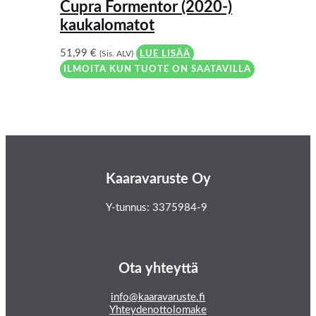
Cupra Formentor (2020-)
kaukalomatot
51,99
€
(Sis. ALV)
LUE LISÄÄ
ILMOITA KUN TUOTE ON SAATAVILLA
Kaaravaruste Oy
Y-tunnus: 3375984-9
Ota yhteyttä
info@kaaravaruste.fi
Yhteydenottolomake