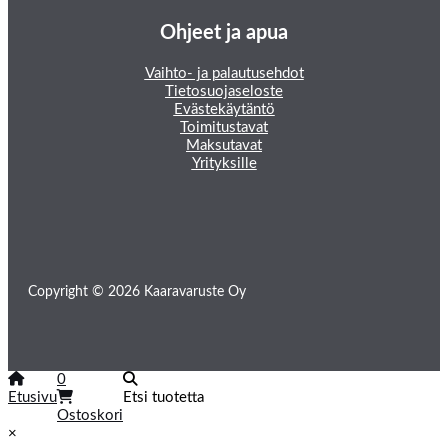
Ohjeet ja apua
Vaihto- ja palautusehdot
Tietosuojaseloste
Evästekäytäntö
Toimitustavat
Maksutavat
Yrityksille
Copyright © 2026 Kaaravaruste Oy
0
Etusivu
Etsi tuotetta
Ostoskori
×