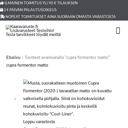
Siirry
ILMAINEN TOIMITUS YLI 90 € TILAUKSIIN
Products
14 PÄIVÄN PALAUTUSOIKEUS
sisältöön
search
NOPEAT TOIMITUKSET AINA SUORAAN OMASTA VARASTOSTA
Etusivu
/ Tuotteet avainsanalla “cupra formentor matto”
cupra formentor matto
Loppu varastosta