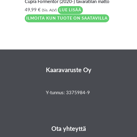
Cupra Formentor (2020-) tavaratilan matto
49,99
€
LUE LISÄÄ
(Sis. ALV)
ILMOITA KUN TUOTE ON SAATAVILLA
Kaaravaruste Oy
Y-tunnus: 3375984-9
Ota yhteyttä