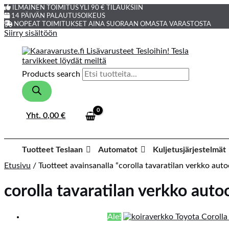
ILMAINEN TOIMITUS YLI 90 € TILAUKSIIN
14 PÄIVÄN PALAUTUSOIKEUS
NOPEAT TOIMITUKSET AINA SUORAAN OMASTA VARASTOSTA
Siirry sisältöön
Products search
Yht.
0,00
€
Tuotteet Teslaan
Automatot
Kuljetusjärjestelmät
Etusivu
/ Tuotteet avainsanalla “corolla tavaratilan verkko aut
corolla tavaratilan verkko auto
Ale!