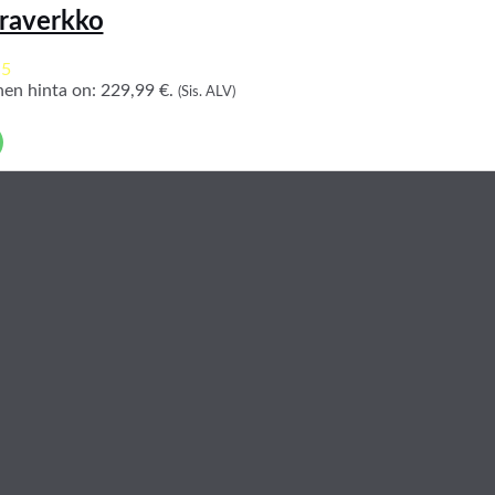
iraverkko
 5
en hinta on: 229,99 €.
(Sis. ALV)