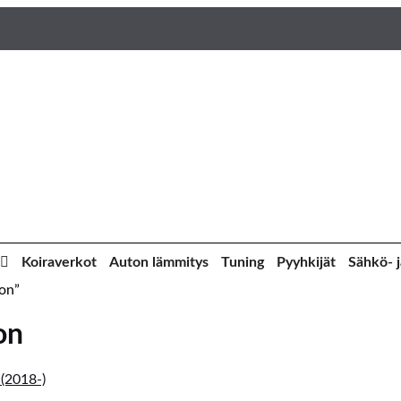
Koiraverkot
Auton lämmitys
Tuning
Pyyhkijät
Sähkö- j
oon”
on