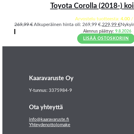
Toyota Corolla (2018-) ko
Arvostelu tuotteesta:
4.00
/
269,99
€
Alkuperäinen hinta oli: 269,99 €.
229,99
€
Nykyin
Alennus päättyy:
9.8.2026
LISÄÄ OSTOSKORIIN
Kaaravaruste Oy
Y-tunnus: 3375984-9
Ota yhteyttä
info@kaaravaruste.fi
Yhteydenottolomake