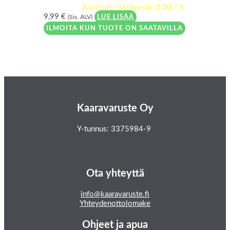
Arvostelu tuotteesta:
3.00
/ 5
9,99
€
(Sis. ALV)
LUE LISÄÄ
ILMOITA KUN TUOTE ON SAATAVILLA
Kaaravaruste Oy
Y-tunnus: 3375984-9
Ota yhteyttä
info@kaaravaruste.fi
Yhteydenottolomake
Ohjeet ja apua