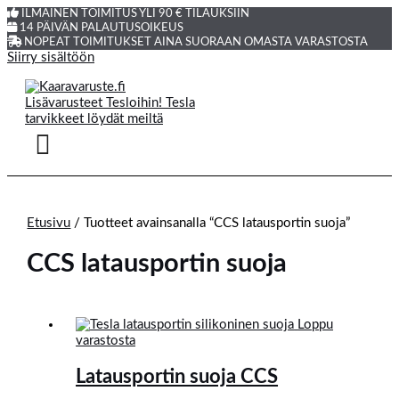
ILMAINEN TOIMITUS YLI 90 € TILAUKSIIN
14 PÄIVÄN PALAUTUSOIKEUS
NOPEAT TOIMITUKSET AINA SUORAAN OMASTA VARASTOSTA
Siirry sisältöön
Etusivu
/ Tuotteet avainsanalla “CCS latausportin suoja”
CCS latausportin suoja
Loppu
varastosta
Latausportin suoja CCS