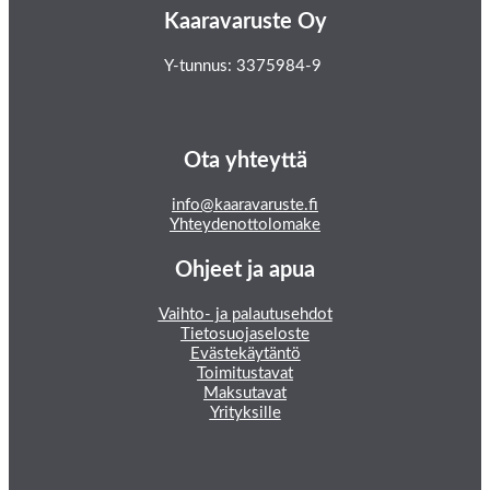
Kaaravaruste Oy
Y-tunnus: 3375984-9
Ota yhteyttä
info@kaaravaruste.fi
Yhteydenottolomake
Ohjeet ja apua
Vaihto- ja palautusehdot
Tietosuojaseloste
Evästekäytäntö
Toimitustavat
Maksutavat
Yrityksille