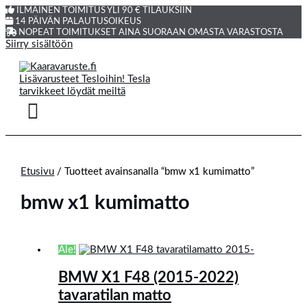
ILMAINEN TOIMITUS YLI 90 € TILAUKSIIN
14 PÄIVÄN PALAUTUSOIKEUS
NOPEAT TOIMITUKSET AINA SUORAAN OMASTA VARASTOSTA
Siirry sisältöön
Etusivu
/ Tuotteet avainsanalla “bmw x1 kumimatto”
bmw x1 kumimatto
Ale!
BMW X1 F48 (2015-2022)
tavaratilan matto