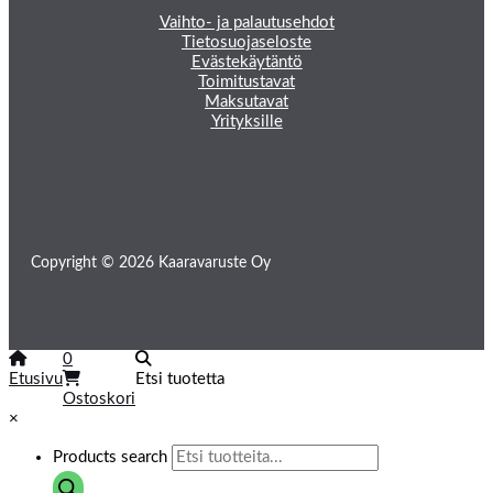
Vaihto- ja palautusehdot
Tietosuojaseloste
Evästekäytäntö
Toimitustavat
Maksutavat
Yrityksille
Copyright © 2026 Kaaravaruste Oy
0
Etusivu
Etsi tuotetta
Ostoskori
×
Products search