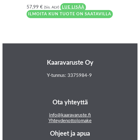
57,99
€
(Sis. ALV)
LUE LISÄÄ
ILMOITA KUN TUOTE ON SAATAVILLA
Kaaravaruste Oy
Y-tunnus: 3375984-9
Ota yhteyttä
info@kaaravaruste.fi
Yhteydenottolomake
Ohjeet ja apua