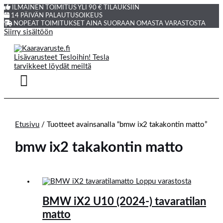
ILMAINEN TOIMITUS YLI 90 € TILAUKSIIN
14 PÄIVÄN PALAUTUSOIKEUS
NOPEAT TOIMITUKSET AINA SUORAAN OMASTA VARASTOSTA
Siirry sisältöön
Etusivu
/ Tuotteet avainsanalla “bmw ix2 takakontin matto”
bmw ix2 takakontin matto
Loppu varastosta
BMW iX2 U10 (2024-) tavaratilan
matto