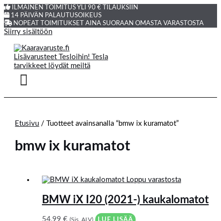
ILMAINEN TOIMITUS YLI 90 € TILAUKSIIN
14 PÄIVÄN PALAUTUSOIKEUS
NOPEAT TOIMITUKSET AINA SUORAAN OMASTA VARASTOSTA
Siirry sisältöön
Etusivu
/ Tuotteet avainsanalla “bmw ix kuramatot”
bmw ix kuramatot
Loppu varastosta
BMW iX I20 (2021-) kaukalomatot
54,99
€
(Sis. ALV)
LUE LISÄÄ