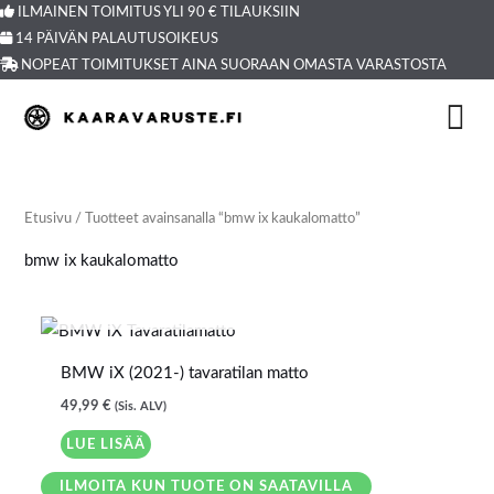
Siirry
ILMAINEN TOIMITUS YLI 90 € TILAUKSIIN
14 PÄIVÄN PALAUTUSOIKEUS
sisältöön
NOPEAT TOIMITUKSET AINA SUORAAN OMASTA VARASTOSTA
Etusivu
/ Tuotteet avainsanalla “bmw ix kaukalomatto”
bmw ix kaukalomatto
LOPPU VARASTOSTA
BMW iX (2021-) tavaratilan matto
49,99
€
(Sis. ALV)
LUE LISÄÄ
ILMOITA KUN TUOTE ON SAATAVILLA