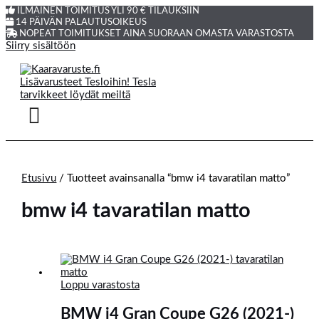
ILMAINEN TOIMITUS YLI 90 € TILAUKSIIN
14 PÄIVÄN PALAUTUSOIKEUS
NOPEAT TOIMITUKSET AINA SUORAAN OMASTA VARASTOSTA
Siirry sisältöön
Etusivu
/ Tuotteet avainsanalla “bmw i4 tavaratilan matto”
bmw i4 tavaratilan matto
Loppu varastosta
BMW i4 Gran Coupe G26 (2021-)