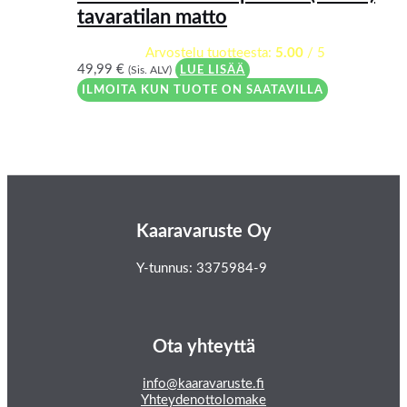
tavaratilan matto
Arvostelu tuotteesta:
5.00
/ 5
49,99
€
(Sis. ALV)
LUE LISÄÄ
ILMOITA KUN TUOTE ON SAATAVILLA
Kaaravaruste Oy
Y-tunnus: 3375984-9
Ota yhteyttä
info@kaaravaruste.fi
Yhteydenottolomake