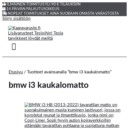
ILMAINEN TOIMITUS YLI 90 € TILAUKSIIN
14 PÄIVÄN PALAUTUSOIKEUS
NOPEAT TOIMITUKSET AINA SUORAAN OMASTA VARASTOSTA
Siirry sisältöön
Etusivu
/ Tuotteet avainsanalla “bmw i3 kaukalomatto”
bmw i3 kaukalomatto