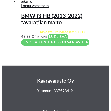
Loppu varastosta
BMW i3 HB (2013-2022)
tavaratilan matto
Arvostelu tuotteesta:
5.00
/ 5
49,99
€
(Sis. ALV)
LUE LISÄÄ
ILMOITA KUN TUOTE ON SAATAVILLA
Kaaravaruste Oy
Y-tunnus: 3375984-9