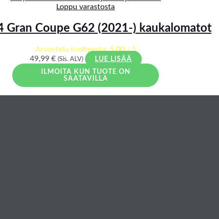
Loppu varastosta
 Gran Coupe G62 (2021-) kaukalomatot
Arvostelu tuotteesta:
5.00
/ 5
49,99
€
(Sis. ALV)
LUE LISÄÄ
ILMOITA KUN TUOTE ON
SAATAVILLA