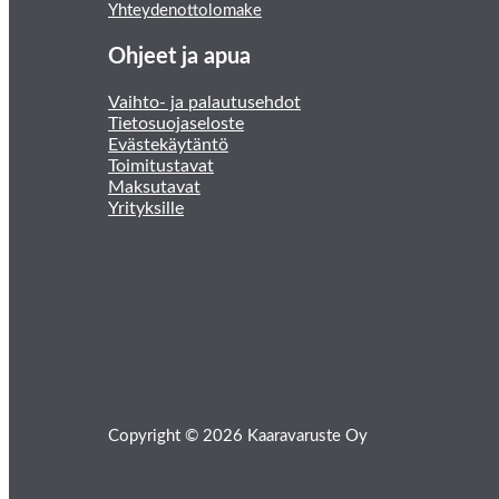
Yhteydenottolomake
Ohjeet ja apua
Vaihto- ja palautusehdot
Tietosuojaseloste
Evästekäytäntö
Toimitustavat
Maksutavat
Yrityksille
Copyright © 2026 Kaaravaruste Oy