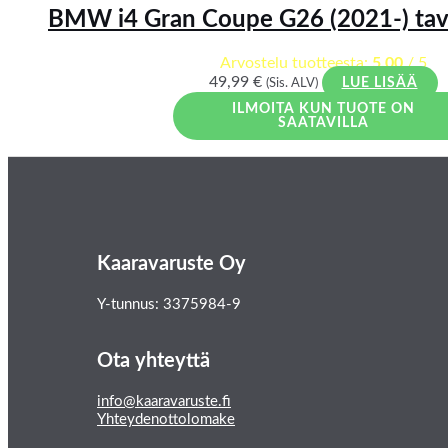
BMW i4 Gran Coupe G26 (2021-) tava
Arvostelu tuotteesta:
5.00
/ 5
49,99
€
(Sis. ALV)
LUE LISÄÄ
ILMOITA KUN TUOTE ON
SAATAVILLA
Kaaravaruste Oy
Y-tunnus: 3375984-9
Ota yhteyttä
info@kaaravaruste.fi
Yhteydenottolomake