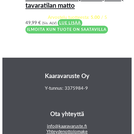
tavaratilan matto
Arvostelu tuotteesta:
5.00
/ 5
49,99
€
(Sis. ALV)
LUE LISÄÄ
ILMOITA KUN TUOTE ON SAATAVILLA
Kaaravaruste Oy
Y-tunnus: 3375984-9
Ota yhteyttä
info@kaaravaruste.fi
Yhteydenottolomake