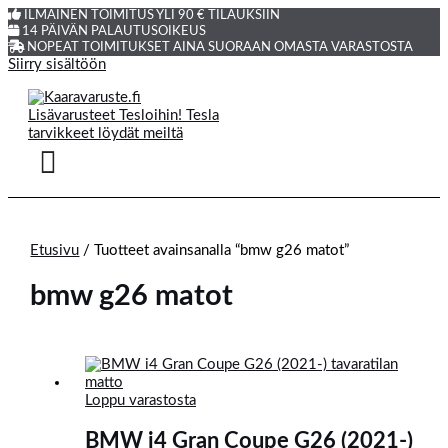
ILMAINEN TOIMITUS YLI 90 € TILAUKSIIN
14 PÄIVÄN PALAUTUSOIKEUS
NOPEAT TOIMITUKSET AINA SUORAAN OMASTA VARASTOSTA
Siirry sisältöön
Etusivu
/ Tuotteet avainsanalla “bmw g26 matot”
bmw g26 matot
Loppu varastosta
BMW i4 Gran Coupe G26 (2021-)