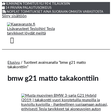
ILMAINEN TOIMITUS YLI 90 € TILAUKSIIN
14 PÄIVÄN PALAUTUSOIKEUS
NOPEAT TOIMITUKSET AINA SUORAAN OMASTA VARASTOSTA
Siirry sisältöön
Etusivu
/ Tuotteet avainsanalla “bmw g21 matto
takakonttiin”
bmw g21 matto takakonttiin