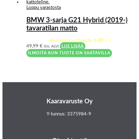
Loppu varastosta
BMW 3-sarja G21 Hybrid (2019-)
tavaratilan matto
Arvostelu tuotteesta:
5.00
/ 5
49,99
€
(Sis. ALV)
LUE LISÄÄ
ILMOITA KUN TUOTE ON SAATAVILLA
Kaaravaruste Oy
Y-tunnus: 3375984-9