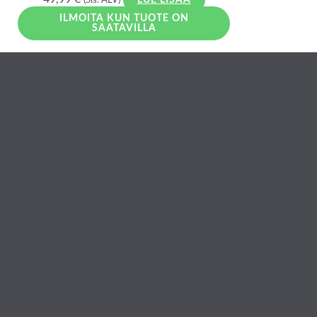
(Sis. ALV)
LUE LISÄÄ
ILMOITA KUN TUOTE ON
SAATAVILLA