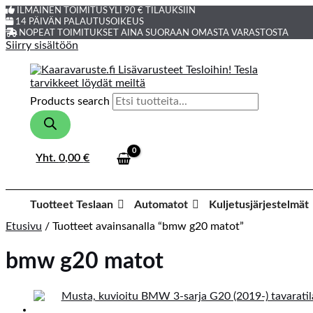
ILMAINEN TOIMITUS YLI 90 € TILAUKSIIN
14 PÄIVÄN PALAUTUSOIKEUS
NOPEAT TOIMITUKSET AINA SUORAAN OMASTA VARASTOSTA
Siirry sisältöön
Products search
Yht.
0,00
€
Tuotteet Teslaan
Automatot
Kuljetusjärjestelmät
Etusivu
/ Tuotteet avainsanalla “bmw g20 matot”
bmw g20 matot