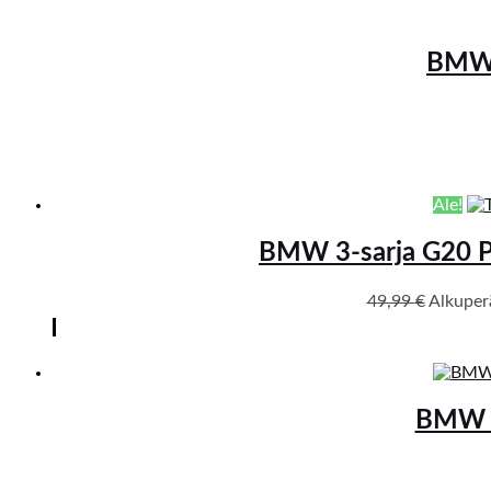
BMW 3
Ale!
BMW 3-sarja G20 Plu
49,99
€
Alkuperä
BMW 3