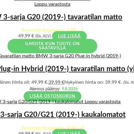
Loppu varastosta
-sarja G20 (2019-) tavaratilan matto
Arvostelu tuotteesta:
3.00
/ 5
49,99
€
(Sis. ALV)
LUE LISÄÄ
ILMOITA KUN TUOTE ON
SAATAVILLA
g-in Hybrid (2019-) tavaratilan matto (y
inen hinta oli: 49,99 €.
39,99
€
Nykyinen hinta on: 39,99 €.
(Sis. A
Alennus päättyy:
9.8.2026
LISÄÄ OSTOSKORIIN
Loppu varastosta
-sarja G20/G21 (2019-) kaukalomatot
Arvostelu tuotteesta:
4.67
/ 5
49,99
€