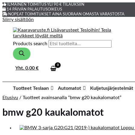
ILMAINEN TOIMITUS YLI 90 € TILAUKSIIN
14 PÄIVÄN PALAUTUSOIKEUS
NOPEAT TOIMITUKSET AINA SUORAAN OMASTA VARASTOSTA
Siirry sisältöön
Products search
Yht.
0,00
€
Tuotteet Teslaan
Automatot
Kuljetusjärjestelmät
Etusivu
/ Tuotteet avainsanalla “bmw g20 kaukalomatot”
bmw g20 kaukalomatot
Loppu 