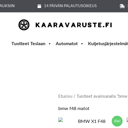
Siirry
AUKSIIN
14 PÄIVÄN PALAUTUSOIKEUS
sisältöön
Tuotteet Teslaan
Automatot
Kuljetusjärjestelmä
Etusivu
/ Tuotteet avainsanalla “bmw
bmw f48 matot
Alkuperäinen
Nykyinen
Ale!
hinta
hinta