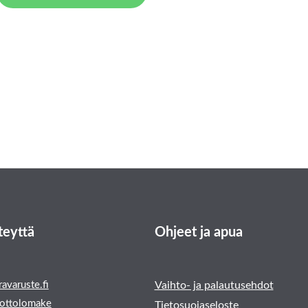
teyttä
Ohjeet ja apua
avaruste.fi
Vaihto- ja palautusehdot
ottolomake
Tietosuojaseloste