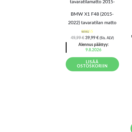
oli:
on:
49,99 €.
39,99 €.
BMW X1 F48 (2015-
2022) tavaratilan matto
Arvostelu
49,99
€
39,99
€
(Sis. ALV)
tuotteesta:
Alennus päättyy:
5.00
/ 5
9.8.2026
LISÄÄ
OSTOSKORIIN