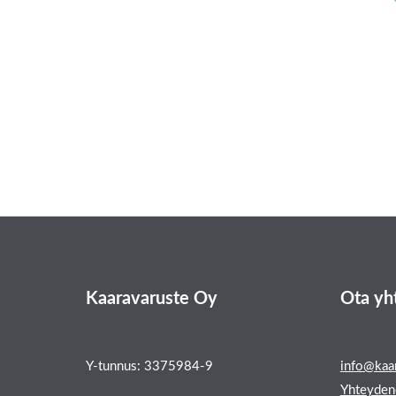
Kaaravaruste Oy
Ota yh
Y-tunnus: 3375984-9
info@kaar
Yhteyden