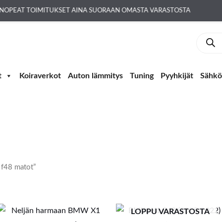
NOPEAT TOIMITUKSET AINA SUORAAN OMASTA VARASTOSTA
Produc
search
t
Koiraverkot
Auton lämmitys
Tuning
Pyyhkijät
Sähkö-
 f48 matot”
LOPPU VARASTOSTA