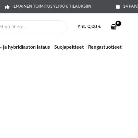
ILMAINEN TOIMITUS YLI 90 € TILAUKSIIN
14 PÄI
ts
Yht.
0,00
€
 ja hybridiauton lataus
Suojapeitteet
Rengastuotteet