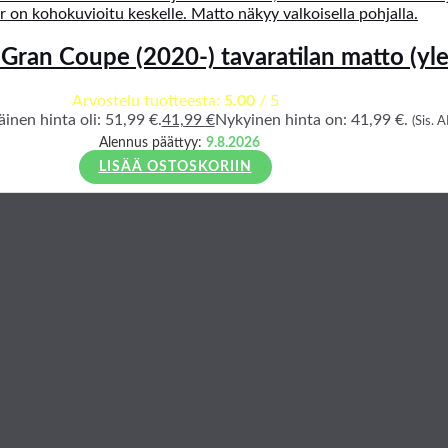
ran Coupe (2020-) tavaratilan matto (yle
Arvostelu tuotteesta:
5.00
/ 5
inen hinta oli: 51,99 €.
41,99
€
Nykyinen hinta on: 41,99 €.
(Sis. A
Alennus päättyy:
9.8.2026
LISÄÄ OSTOSKORIIN