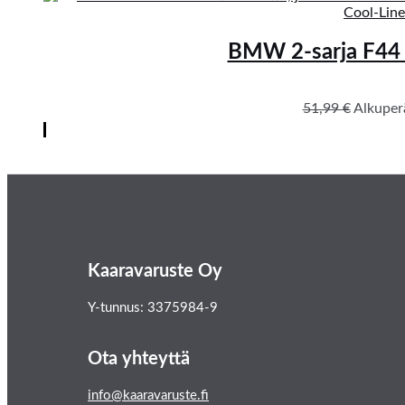
BMW 2-sarja F44 G
51,99
€
Alkuperä
Kaaravaruste Oy
Y-tunnus: 3375984-9
Ota yhteyttä
info@kaaravaruste.fi