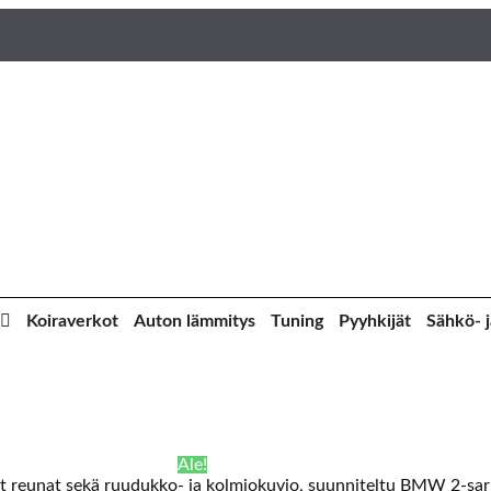
Koiraverkot
Auton lämmitys
Tuning
Pyyhkijät
Sähkö- j
Ale!