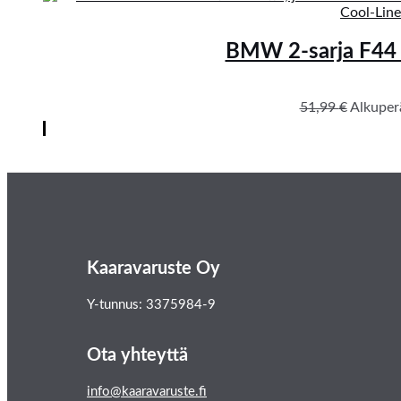
BMW 2-sarja F44 G
51,99
€
Alkuperä
Kaaravaruste Oy
Y-tunnus: 3375984-9
Ota yhteyttä
info@kaaravaruste.fi