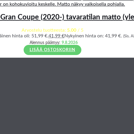
ran Coupe (2020-) tavaratilan matto (yle
Arvostelu tuotteesta:
5.00
/ 5
inen hinta oli: 51,99 €.
41,99
€
Nykyinen hinta on: 41,99 €.
(Sis. A
Alennus päättyy:
9.8.2026
LISÄÄ OSTOSKORIIN