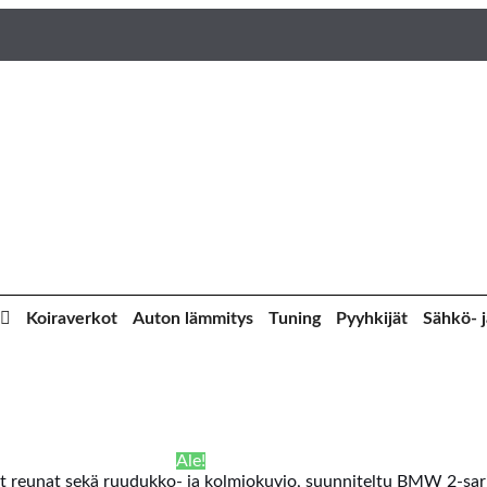
Koiraverkot
Auton lämmitys
Tuning
Pyyhkijät
Sähkö- j
Ale!