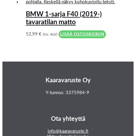
BMW 1-sarja F40 (2019-)
tavaratilan matto
52,99
€
(Sis. ALV)
LISÄÄ OSTOSKORIIN
Kaaravaruste Oy
Y-tunnus: 3375984-9
Ota yhteyttä
info@kaaravaruste.fi