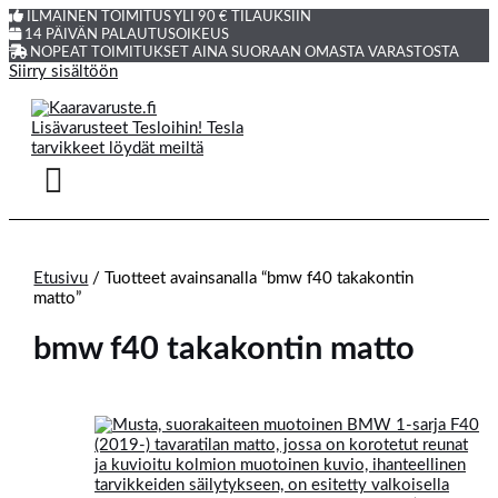
ILMAINEN TOIMITUS YLI 90 € TILAUKSIIN
14 PÄIVÄN PALAUTUSOIKEUS
NOPEAT TOIMITUKSET AINA SUORAAN OMASTA VARASTOSTA
Siirry sisältöön
Etusivu
/ Tuotteet avainsanalla “bmw f40 takakontin
matto”
bmw f40 takakontin matto