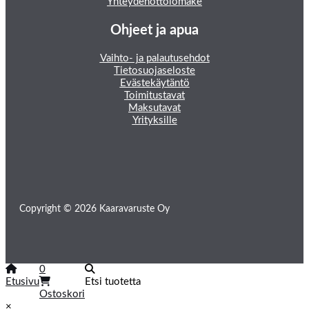
Yhteydenottolomake
Ohjeet ja apua
Vaihto- ja palautusehdot
Tietosuojaseloste
Evästekäytäntö
Toimitustavat
Maksutavat
Yrityksille
Copyright © 2026 Kaaravaruste Oy
0
Etusivu
Etsi tuotetta
Ostoskori
×