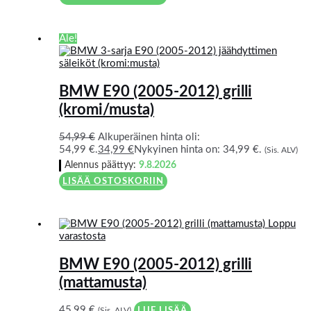
Ale!
BMW E90 (2005-2012) grilli
(kromi/musta)
54,99
€
Alkuperäinen hinta oli:
54,99 €.
34,99
€
Nykyinen hinta on: 34,99 €.
(Sis. ALV)
Alennus päättyy:
9.8.2026
LISÄÄ OSTOSKORIIN
Loppu
varastosta
BMW E90 (2005-2012) grilli
(mattamusta)
45,99
€
(Sis. ALV)
LUE LISÄÄ