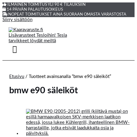
ILMAINEN TOIMITUS YLI 90 € TILAUKSIIN
14 PÄIVÄN PALAUTUSOIKEUS
NOPEAT TOIMITUKSET AINA SUORAAN OMASTA VARASTOSTA
Siirry sisältöön
Etusivu
/ Tuotteet avainsanalla “bmw e90 säleiköt”
bmw e90 säleiköt