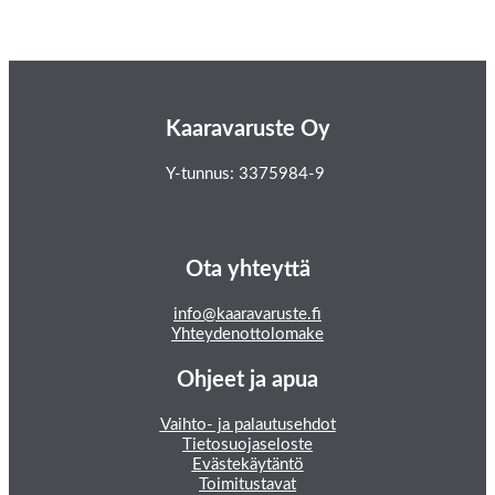
Kaaravaruste Oy
Y-tunnus: 3375984-9
Ota yhteyttä
info@kaaravaruste.fi
Yhteydenottolomake
Ohjeet ja apua
Vaihto- ja palautusehdot
Tietosuojaseloste
Evästekäytäntö
Toimitustavat