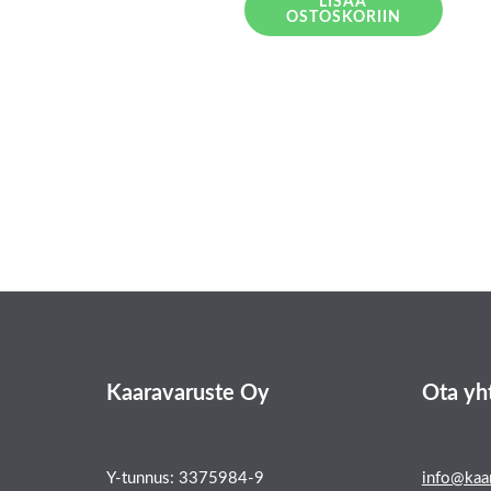
LISÄÄ
OSTOSKORIIN
Kaaravaruste Oy
Ota yh
Y-tunnus: 3375984-9
info@kaar