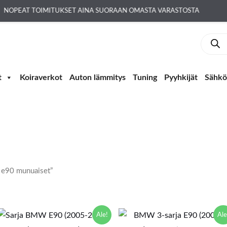
NOPEAT TOIMITUKSET AINA SUORAAN OMASTA VARASTOSTA
Produc
search
t
Koiraverkot
Auton lämmitys
Tuning
Pyyhkijät
Sähkö-
 e90 munuaiset”
Alkuperäinen
Nykyinen
Alkuperäinen
Nykyinen
Ale!
Ale
hinta
hinta
hinta
hinta