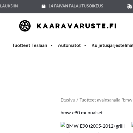
Siirry
LAUKSIIN
14 PÄIVÄN PALAUTUSOIKEUS
sisältöön
Tuotteet Teslaan
Automatot
Kuljetusjärjestelmä
Etusivu
/ Tuotteet avainsanalla “bmw
bmw e90 munuaiset