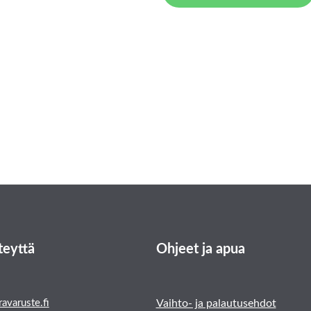
teyttä
Ohjeet ja apua
avaruste.fi
Vaihto- ja palautusehdot