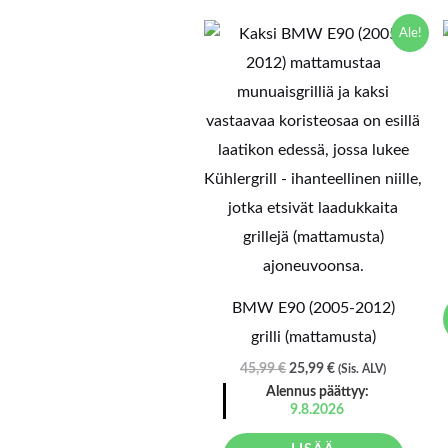
Alkuperäinen
Nykyinen
Ale!
hinta
hinta
oli:
on:
45,99 €.
25,99 €.
BMW E90 (2005-2012)
grilli (mattamusta)
45,99
€
25,99
€
(Sis. ALV)
Alennus päättyy:
9.8.2026