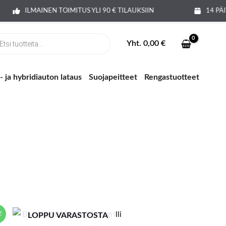
ILMAINEN TOIMITUS YLI 90 € TILAUKSIIN
14 PÄI
ts
Yht.
0,00
€
 ja hybridiauton lataus
Suojapeitteet
Rengastuotteet
!
LOPPU VARASTOSTA