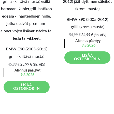
oli:
on:
oli:
on:
45,99 €.
25,99 €.
54,99 €.
34,99 €.
BMW E90 (2005-2012)
grilli (kromi/musta)
54,99
€
34,99
€
(Sis. ALV)
Alennus päättyy:
9.8.2026
BMW E90 (2005-2012)
LISÄÄ
grilli (kiiltävä musta)
OSTOSKORIIN
45,99
€
25,99
€
(Sis. ALV)
Alennus päättyy:
9.8.2026
LISÄÄ
OSTOSKORIIN