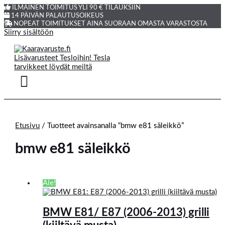
ILMAINEN TOIMITUS YLI 90 € TILAUKSIIN
14 PÄIVÄN PALAUTUSOIKEUS
NOPEAT TOIMITUKSET AINA SUORAAN OMASTA VARASTOSTA
Siirry sisältöön
Etusivu
/ Tuotteet avainsanalla “bmw e81 säleikkö”
bmw e81 säleikkö
Ale!
BMW E81/ E87 (2006-2013) grilli