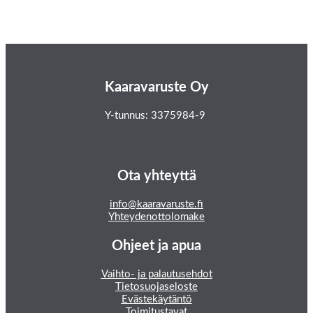
Kaaravaruste Oy
Y-tunnus: 3375984-9
Ota yhteyttä
info@kaaravaruste.fi
Yhteydenottolomake
Ohjeet ja apua
Vaihto- ja palautusehdot
Tietosuojaseloste
Evästekäytäntö
Toimitustavat